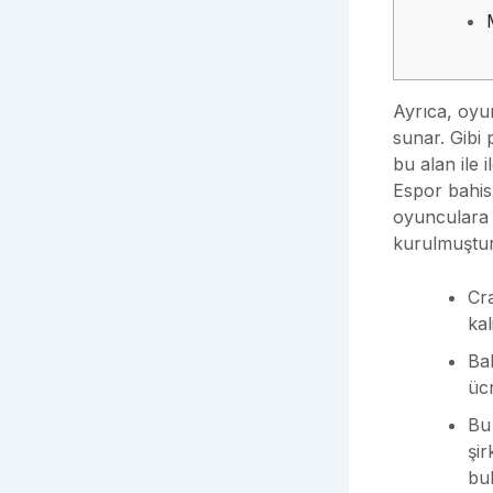
Ayrıca, oyu
sunar. Gibi
bu alan ile 
Espor bahis
oyunculara e
kurulmuştur
Cr
kal
Bah
ücr
Bu
şir
bu