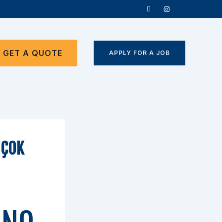
S
I
o
n
c
s
i
t
a
a
l
g
_
r
f
a
GET A QUOTE
APPLY FOR A JOB
a
m
c
e
b
o
o
k
 ÇOK