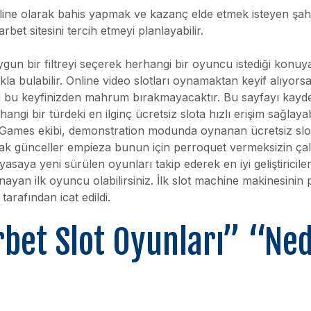
line olarak bahis yapmak ve kazanç elde etmek isteyen şah
arbet sitesini tercih etmeyi planlayabilir.
n bir filtreyi seçerek herhangi bir oyuncu istediği konuya 
ıkla bulabilir. Online video slotları oynamaktan keyif alıyor
zi bu keyfinizden mahrum bırakmayacaktır. Bu sayfayı kayde
angi bir türdeki en ilginç ücretsiz slota hızlı erişim sağlayabi
 Games ekibi, demonstration modunda oynanan ücretsiz slot 
rak günceller empieza bunun için perroquet vermeksizin çalı
yasaya yeni sürülen oyunları takip ederek en iyi geliştiricile
ynayan ilk oyuncu olabilirsiniz. İlk slot machine makinesinin p
tarafından icat edildi.
rbet Slot Oyunları” “Ned