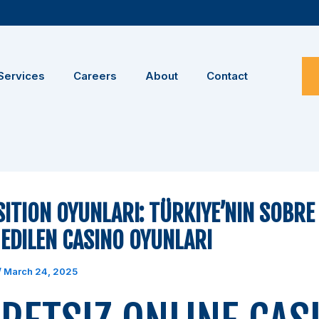
Services
Careers
About
Contact
SITION OYUNLARI: TÜRKIYE’NIN SOBRE
 EDILEN CASINO OYUNLARI
/
March 24, 2025