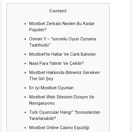
Content
Mostbet Zerkalo Neden Bu Kadar
Popüler?
Osman Y – “sorumlu Oyun Oynama
Taahhüdü”
Mostbet’te Hatlar Ve Canlı Bahisler
Nasıl Para Yatırılır Ve Çekilir?
Mostbet Hakkında Bilmeniz Gereken
The Girl Şey
En İyi̇ Mostbet Oyunlari
Mostbet Web Sitesinin Dizaynı Ve
Navigasyonu
Türk Oyuncular Hangi” “bonuslardan
Yararlanabilir?
Mostbet Online Casino Eşsizliği