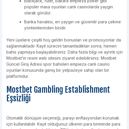
Blackjack, rulet, bakara empieza poker gibi
popüler masa oyunları canlı casinolarda yaygın
olarak görülür.
Banka havalesi, en yaygın ve güvenilir para çekme
yöntemlerinden biridir.
Yeni üyelere çeşitli hoş geldin bonusları ve promosyonlar da
sağlanmaktadır. Kayıt sürecini tamamladıktan sonra, hemen
bahis yapmaya başlayabilirsiniz. Daha fazla bilgi ve ayrıntı için
Mostbet’in resmi web sitesini ziyaret edebilirsiniz. Mostbet
Güncel Giriş Adresi spor bahisleri empieza canlı casino
oyunları konusunda geniş bir yelpazeye sahip olan bir
platformdur.
Mostbet Gambling Establishment
Eşsizliği
Otomatik dönüşüm seçeneği, parayı enflasyondan korumak
için kullanılabilir. Kayıt olduğunuz ülkenin para biriminde para