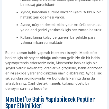
bir mesaj görüntülenir.
Ayrıca, harcanan sürede miktarın işlemi %10’luk bir
haftalık geri ödemesi vardır.
Ayrıca, müşteri destek ekibi your ex türlü sorunuzu
ya da endişenizi yanıtlamak için her zaman hazırdır.
Kullanıcılarına kolay ve güvenli bir şekilde para
yatırma imkanı sunmaktadır.
Bu, ne zaman bahis yapmak isterseniz isteyin, Mostbet’te
herkes için bir şeyler olduğu anlamına gelir. Ne tür bir bahis
yapmayı tercih ederseniz edin, Mostbet’te herkes için bir
şeyler vardır. Rekabetçi oranlar ve çizgilerle, bahislerinizden
en iyi şekilde yararlandığınızdan emin olabilirsiniz. Ayrıca, sık
sık sunulan promosyonlar ve bonuslarla kârınızı daha da
artırabilirsiniz. Canlı destek hizmeti, kullanıcı dostu bir
deneyim sunmayı hedefler.
Mostbet’te Bahis Yapılabilecek Popüler
Spor Etkinlikleri