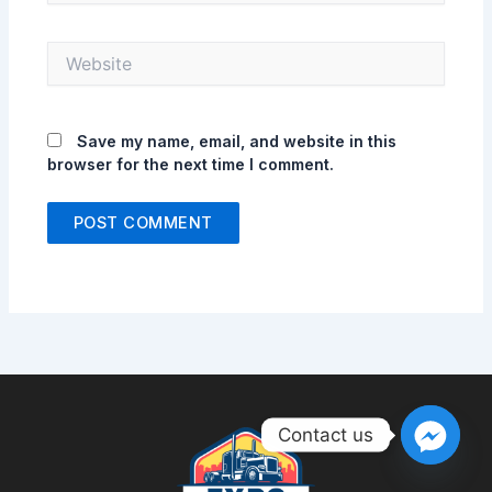
Website
Save my name, email, and website in this
browser for the next time I comment.
Contact us