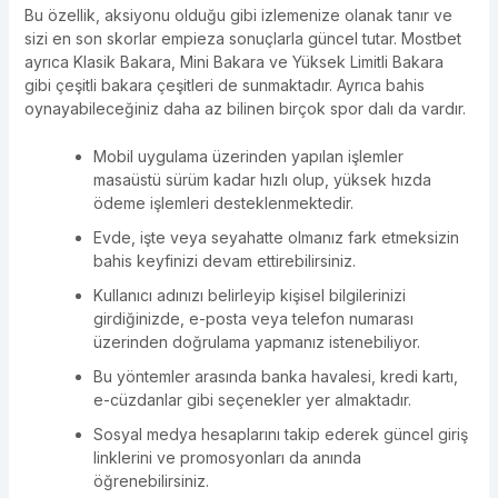
Bu özellik, aksiyonu olduğu gibi izlemenize olanak tanır ve
sizi en son skorlar empieza sonuçlarla güncel tutar. Mostbet
ayrıca Klasik Bakara, Mini Bakara ve Yüksek Limitli Bakara
gibi çeşitli bakara çeşitleri de sunmaktadır. Ayrıca bahis
oynayabileceğiniz daha az bilinen birçok spor dalı da vardır.
Mobil uygulama üzerinden yapılan işlemler
masaüstü sürüm kadar hızlı olup, yüksek hızda
ödeme işlemleri desteklenmektedir.
Evde, işte veya seyahatte olmanız fark etmeksizin
bahis keyfinizi devam ettirebilirsiniz.
Kullanıcı adınızı belirleyip kişisel bilgilerinizi
girdiğinizde, e-posta veya telefon numarası
üzerinden doğrulama yapmanız istenebiliyor.
Bu yöntemler arasında banka havalesi, kredi kartı,
e-cüzdanlar gibi seçenekler yer almaktadır.
Sosyal medya hesaplarını takip ederek güncel giriş
linklerini ve promosyonları da anında
öğrenebilirsiniz.