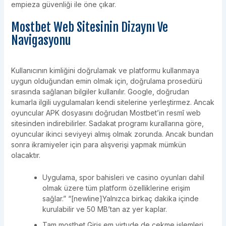
empieza güvenliği ile öne çıkar.
Mostbet Web Sitesinin Dizaynı Ve
Navigasyonu
Kullanıcının kimliğini doğrulamak ve platformu kullanmaya
uygun olduğundan emin olmak için, doğrulama prosedürü
sırasında sağlanan bilgiler kullanılır. Google, doğrudan
kumarla ilgili uygulamaları kendi sitelerine yerleştirmez. Ancak
oyuncular APK dosyasını doğrudan Mostbet’in resmî web
sitesinden indirebilirler. Sadakat programı kurallarına göre,
oyuncular ikinci seviyeyi almış olmak zorunda. Ancak bundan
sonra ikramiyeler için para alışverişi yapmak mümkün
olacaktır.
Uygulama, spor bahisleri ve casino oyunları dahil
olmak üzere tüm platform özelliklerine erişim
sağlar.” “[newline]Yalnızca birkaç dakika içinde
kurulabilir ve 50 MB’tan az yer kaplar.
Tam mostbet Giriş em virtude de çekme işlemleri