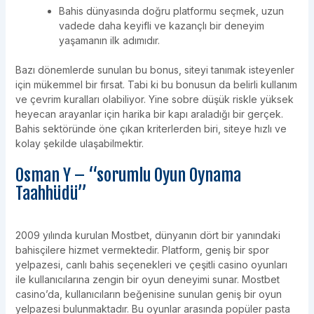
Bahis dünyasında doğru platformu seçmek, uzun
vadede daha keyifli ve kazançlı bir deneyim
yaşamanın ilk adımıdır.
Bazı dönemlerde sunulan bu bonus, siteyi tanımak isteyenler
için mükemmel bir fırsat. Tabi ki bu bonusun da belirli kullanım
ve çevrim kuralları olabiliyor. Yine sobre düşük riskle yüksek
heyecan arayanlar için harika bir kapı araladığı bir gerçek.
Bahis sektöründe öne çıkan kriterlerden biri, siteye hızlı ve
kolay şekilde ulaşabilmektir.
Osman Y – “sorumlu Oyun Oynama
Taahhüdü”
2009 yılında kurulan Mostbet, dünyanın dört bir yanındaki
bahisçilere hizmet vermektedir. Platform, geniş bir spor
yelpazesi, canlı bahis seçenekleri ve çeşitli casino oyunları
ile kullanıcılarına zengin bir oyun deneyimi sunar. Mostbet
casino’da, kullanıcıların beğenisine sunulan geniş bir oyun
yelpazesi bulunmaktadır. Bu oyunlar arasında popüler pasta