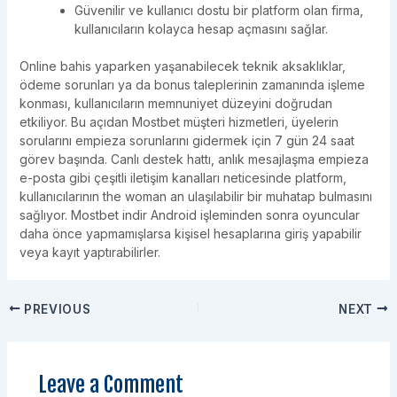
Güvenilir ve kullanıcı dostu bir platform olan firma,
kullanıcıların kolayca hesap açmasını sağlar.
Online bahis yaparken yaşanabilecek teknik aksaklıklar,
ödeme sorunları ya da bonus taleplerinin zamanında işleme
konması, kullanıcıların memnuniyet düzeyini doğrudan
etkiliyor. Bu açıdan Mostbet müşteri hizmetleri, üyelerin
sorularını empieza sorunlarını gidermek için 7 gün 24 saat
görev başında. Canlı destek hattı, anlık mesajlaşma empieza
e-posta gibi çeşitli iletişim kanalları neticesinde platform,
kullanıcılarının the woman an ulaşılabilir bir muhatap bulmasını
sağlıyor. Mostbet indir Android işleminden sonra oyuncular
daha önce yapmamışlarsa kişisel hesaplarına giriş yapabilir
veya kayıt yaptırabilirler.
PREVIOUS
NEXT
Leave a Comment