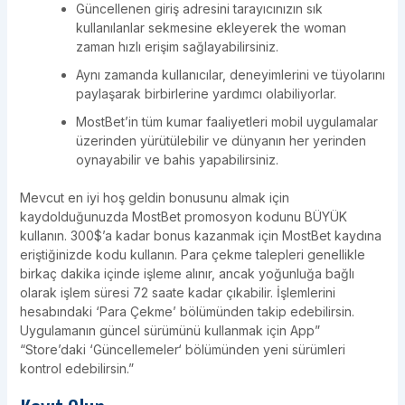
Güncellenen giriş adresini tarayıcınızın sık
kullanılanlar sekmesine ekleyerek the woman
zaman hızlı erişim sağlayabilirsiniz.
Aynı zamanda kullanıcılar, deneyimlerini ve tüyolarını
paylaşarak birbirlerine yardımcı olabiliyorlar.
MostBet’in tüm kumar faaliyetleri mobil uygulamalar
üzerinden yürütülebilir ve dünyanın her yerinden
oynayabilir ve bahis yapabilirsiniz.
Mevcut en iyi hoş geldin bonusunu almak için
kaydolduğunuzda MostBet promosyon kodunu BÜYÜK
kullanın. 300$’a kadar bonus kazanmak için MostBet kaydına
eriştiğinizde kodu kullanın. Para çekme talepleri genellikle
birkaç dakika içinde işleme alınır, ancak yoğunluğa bağlı
olarak işlem süresi 72 saate kadar çıkabilir. İşlemlerini
hesabındaki ‘Para Çekme’ bölümünden takip edebilirsin.
Uygulamanın güncel sürümünü kullanmak için App”
“Store’daki ‘Güncellemeler‘ bölümünden yeni sürümleri
kontrol edebilirsin.”