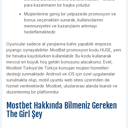
para kazanmanın bir başka yoludur.
Müşterilerine geniş bir yelpazede promosyon ve
bonus seçenekleri sunarak, kullanıcılarının
memnuniyetini ve kazançlarını artırmayı
hedeflemektedir.
Oyuncular sadece at yarışlarına bahis yapabilir empieza
piyango oynayabilirler. MostBet promosyon kodu HUGE, yeni
bir hesaba kaydolurken kullanılabilir. Bu kodu kullanarak
mevcut en büyük hoş geldin bonusunu alacaksınız. Evet,
Mostbet Türkiye’de Türkçe konuşan müşteri hizmetleri
desteği sunmaktadır. Android ve iOS için özel uygulamalar
sunulmakta olup, mobil uyumlu web sitesi üzerinden de
hizmet verilmektedir. Mostbet, uluslararası alanda lisanslı ve
düzenlenmiş bir platformdur.
Mostbet Hakkında Bilmeniz Gereken
The Girl Şey