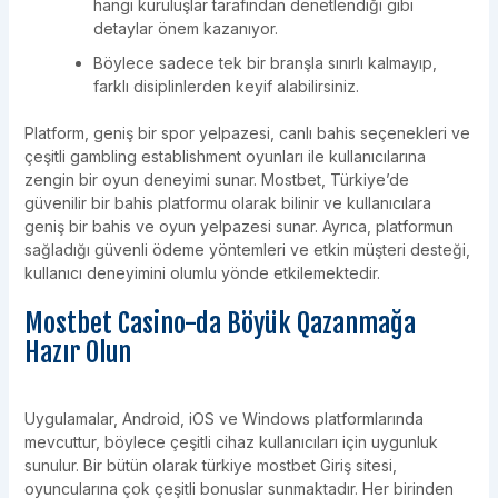
hangi kuruluşlar tarafından denetlendiği gibi
detaylar önem kazanıyor.
Böylece sadece tek bir branşla sınırlı kalmayıp,
farklı disiplinlerden keyif alabilirsiniz.
Platform, geniş bir spor yelpazesi, canlı bahis seçenekleri ve
çeşitli gambling establishment oyunları ile kullanıcılarına
zengin bir oyun deneyimi sunar. Mostbet, Türkiye’de
güvenilir bir bahis platformu olarak bilinir ve kullanıcılara
geniş bir bahis ve oyun yelpazesi sunar. Ayrıca, platformun
sağladığı güvenli ödeme yöntemleri ve etkin müşteri desteği,
kullanıcı deneyimini olumlu yönde etkilemektedir.
Mostbet Casino-da Böyük Qazanmağa
Hazır Olun
Uygulamalar, Android, iOS ve Windows platformlarında
mevcuttur, böylece çeşitli cihaz kullanıcıları için uygunluk
sunulur. Bir bütün olarak türkiye mostbet Giriş sitesi,
oyuncularına çok çeşitli bonuslar sunmaktadır. Her birinden