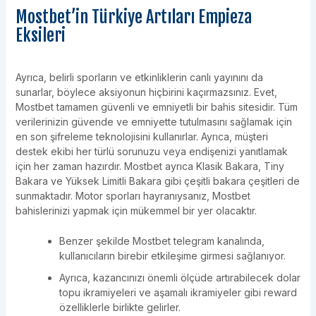
Mostbet’in Türkiye Artıları Empieza
Eksileri
Ayrıca, belirli sporların ve etkinliklerin canlı yayınını da
sunarlar, böylece aksiyonun hiçbirini kaçırmazsınız. Evet,
Mostbet tamamen güvenli ve emniyetli bir bahis sitesidir. Tüm
verilerinizin güvende ve emniyette tutulmasını sağlamak için
en son şifreleme teknolojisini kullanırlar. Ayrıca, müşteri
destek ekibi her türlü sorunuzu veya endişenizi yanıtlamak
için her zaman hazırdır. Mostbet ayrıca Klasik Bakara, Tiny
Bakara ve Yüksek Limitli Bakara gibi çeşitli bakara çeşitleri de
sunmaktadır. Motor sporları hayranıysanız, Mostbet
bahislerinizi yapmak için mükemmel bir yer olacaktır.
Benzer şekilde Mostbet telegram kanalında,
kullanıcıların birebir etkileşime girmesi sağlanıyor.
Ayrıca, kazancınızı önemli ölçüde artırabilecek dolar
topu ikramiyeleri ve aşamalı ikramiyeler gibi reward
özelliklerle birlikte gelirler.