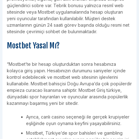
güçlendirici sobre var. Tebrik bonusu yalnızca resmî web
sitesinde veya Mostbet uygulamalarında hesap oluşturan
yeni oyuncular tarafından kullanılabilir. Müşteri destek
uzmanlarının günün 24 saati görev başında olduğu resmi net
sitesinde çevrimiçi sohbet de bulunmaktadır.
Mostbet Yasal Mı?
“Mostbet’te bir hesap oluşturduktan sonra hesabınıza
kolayca giriş yapın. Hesabınızın durumunu saniyeler içinde
kontrol edebilecek ve mostbet web sitesinin işlevlerini
kullanabile. Mostbet bahisçisi Doğu Avrupa’da çok popülerdir
empieza curacao lisansına sahiptir. Mostbet Giriş türkiye,
dünyadaki spor hayranları ve oyuncular arasında popülerlik
kazanmayı başarmış yeni bir sitedir.
Ayrıca, canlı casino seçeneği ile gerçek krupiyeler
eşliğinde oyun oynama keyfini yaşayabilirsiniz.
Mostbet, Türkiye’de spor bahisleri ve gambling