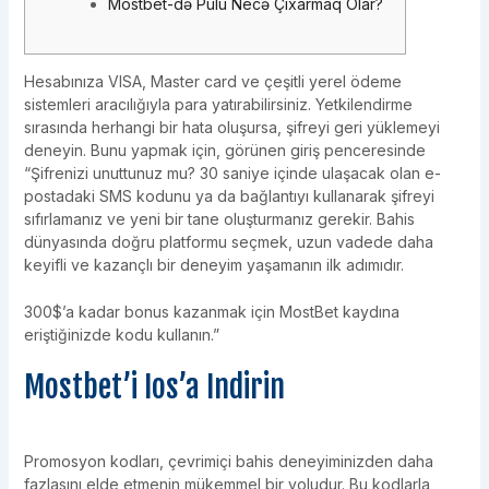
Mostbet-də Pulu Necə Çıxarmaq Olar?
Hesabınıza VISA, Master card ve çeşitli yerel ödeme
sistemleri aracılığıyla para yatırabilirsiniz. Yetkilendirme
sırasında herhangi bir hata oluşursa, şifreyi geri yüklemeyi
deneyin. Bunu yapmak için, görünen giriş penceresinde
“Şifrenizi unuttunuz mu? 30 saniye içinde ulaşacak olan e-
postadaki SMS kodunu ya da bağlantıyı kullanarak şifreyi
sıfırlamanız ve yeni bir tane oluşturmanız gerekir. Bahis
dünyasında doğru platformu seçmek, uzun vadede daha
keyifli ve kazançlı bir deneyim yaşamanın ilk adımıdır.
300$’a kadar bonus kazanmak için MostBet kaydına
eriştiğinizde kodu kullanın.”
Mostbet’i Ios’a Indirin
Promosyon kodları, çevrimiçi bahis deneyiminizden daha
fazlasını elde etmenin mükemmel bir yoludur. Bu kodlarla,