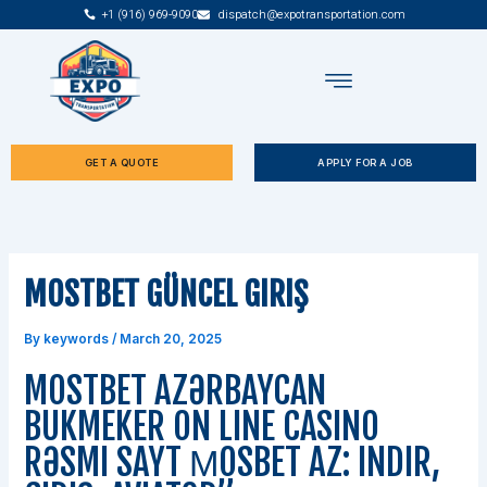
Skip
+1 (916) 969-9090
dispatch@expotransportation.com
to
content
GET A QUOTE
APPLY FOR A JOB
MOSTBET GÜNCEL GIRIŞ
By
keywords
/
March 20, 2025
MOSTBET AZƏRBAYCAN
BUKMEKER ON LINE CASINO
RƏSMI SAYT МOSBET AZ: INDIR,