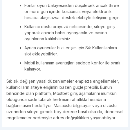
Fonlar oyun bakiyesinden düşülecek ancak three
or more gün içinde kostiumas veya elektronik
hesaba ulaşmazsa, destek ekibiyle iletişime geçin.
Kullanıcı dostu arayüzü neticesinde, siteye giriş
yaparak anında bahis oynayabilir ve casino
oyunlarına katılabilirsiniz.
Ayrıca oyuncular hızlı erişim için Sık Kullanılanlara
slot ekleyebilirler.
Mobil kullanımın avantajları sadece konfor ile sınırlı
kalmıyor.
Sık sık değişen yasal düzenlemeler empieza engellemeler,
kullanıcıların siteye erişimini bazen güçleştirebilir. Bunun
bilincinde olan platform, Mostbet giriş aşamalarını mümkün
olduğunca sade tutarak herkesin rahatlıkla hesabına
bağlanmasını hedefliyor. Masaüstü bilgisayar veya dizüstü
üzerinden siteye girmek boy derece basit olsa da, dönemsel
engellemeler nedeniyle adres değişiklikleri yaşanabiliyor.