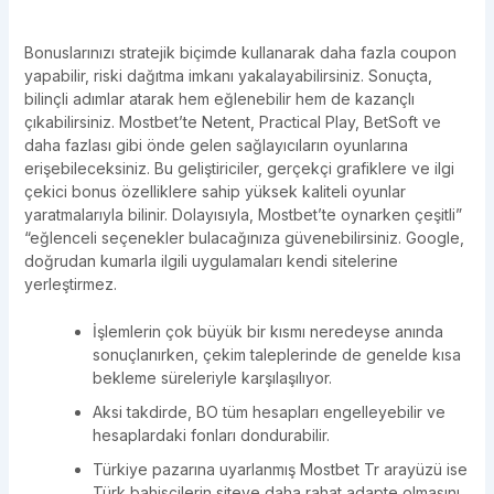
Bonuslarınızı stratejik biçimde kullanarak daha fazla coupon
yapabilir, riski dağıtma imkanı yakalayabilirsiniz. Sonuçta,
bilinçli adımlar atarak hem eğlenebilir hem de kazançlı
çıkabilirsiniz. Mostbet’te Netent, Practical Play, BetSoft ve
daha fazlası gibi önde gelen sağlayıcıların oyunlarına
erişebileceksiniz. Bu geliştiriciler, gerçekçi grafiklere ve ilgi
çekici bonus özelliklere sahip yüksek kaliteli oyunlar
yaratmalarıyla bilinir. Dolayısıyla, Mostbet’te oynarken çeşitli”
“eğlenceli seçenekler bulacağınıza güvenebilirsiniz. Google,
doğrudan kumarla ilgili uygulamaları kendi sitelerine
yerleştirmez.
İşlemlerin çok büyük bir kısmı neredeyse anında
sonuçlanırken, çekim taleplerinde de genelde kısa
bekleme süreleriyle karşılaşılıyor.
Aksi takdirde, BO tüm hesapları engelleyebilir ve
hesaplardaki fonları dondurabilir.
Türkiye pazarına uyarlanmış Mostbet Tr arayüzü ise
Türk bahisçilerin siteye daha rahat adapte olmasını