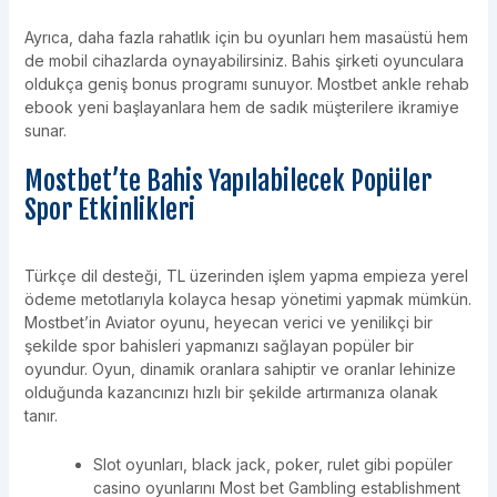
Ayrıca, daha fazla rahatlık için bu oyunları hem masaüstü hem
de mobil cihazlarda oynayabilirsiniz. Bahis şirketi oyunculara
oldukça geniş bonus programı sunuyor. Mostbet ankle rehab
ebook yeni başlayanlara hem de sadık müşterilere ikramiye
sunar.
Mostbet’te Bahis Yapılabilecek Popüler
Spor Etkinlikleri
Türkçe dil desteği, TL üzerinden işlem yapma empieza yerel
ödeme metotlarıyla kolayca hesap yönetimi yapmak mümkün.
Mostbet’in Aviator oyunu, heyecan verici ve yenilikçi bir
şekilde spor bahisleri yapmanızı sağlayan popüler bir
oyundur. Oyun, dinamik oranlara sahiptir ve oranlar lehinize
olduğunda kazancınızı hızlı bir şekilde artırmanıza olanak
tanır.
Slot oyunları, black jack, poker, rulet gibi popüler
casino oyunlarını Most bet Gambling establishment