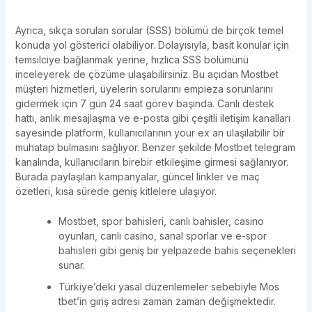
Ayrıca, sıkça sorulan sorular (SSS) bölümü de birçok temel
konuda yol gösterici olabiliyor. Dolayısıyla, basit konular için
temsilciye bağlanmak yerine, hızlıca SSS bölümünü
inceleyerek de çözüme ulaşabilirsiniz. Bu açıdan Mostbet
müşteri hizmetleri, üyelerin sorularını empieza sorunlarını
gidermek için 7 gün 24 saat görev başında. Canlı destek
hattı, anlık mesajlaşma ve e-posta gibi çeşitli iletişim kanalları
sayesinde platform, kullanıcılarının your ex an ulaşılabilir bir
muhatap bulmasını sağlıyor. Benzer şekilde Mostbet telegram
kanalında, kullanıcıların birebir etkileşime girmesi sağlanıyor.
Burada paylaşılan kampanyalar, güncel linkler ve maç
özetleri, kısa sürede geniş kitlelere ulaşıyor.
Mostbet, spor bahisleri, canlı bahisler, casino
oyunları, canlı casino, sanal sporlar ve e-spor
bahisleri gibi geniş bir yelpazede bahis seçenekleri
sunar.
Türkiye’deki yasal düzenlemeler sebebiyle Mos
tbet’in giriş adresi zaman zaman değişmektedir.