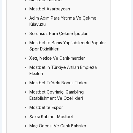
Mostbet Azərbaycan
Adım Adım Para Yatırma Ve Çekme
Kılavuzu
Sorunsuz Para Çekme İpuçları
Mostbet’te Bahis Yapılabilecek Popüler
Spor Etkinlikleri
Xətt, Nəticə Və Canlı-mərclər
Mostbet’in Türkiye Artıları Empieza
Eksileri
Mostbet Tr’deki Bonus Türleri
Mostbet Çevrimiçi Gambling
Establishment Ve Özellikleri
Mostbet’te Espor
Şəxsi Kabinet Mostbet
Maç Öncesi Ve Canlı Bahisler