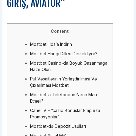
GIRIŞ, AVIATOR”
Content
Mostbet’i Ios’a Indirin
Mostbet Hangi Dilleri Destekliyor?
Mostbet Casino-da Böyük Qazanmağa
Hazır Olun
Pul Vəsaitlərinin Yerləşdirilməsi Və
Çıxarılması Mostbet
Mostbet-ə Telefondan Necə Mərc
Etməli?
Caner V – “cazip Bonuslar Empieza
Promosyonlar”
Mostbet-də Depozit Üsulları
Mostbet Yasal Mı?