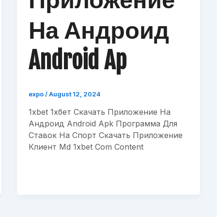
На Андроид
Android Ap
expo
/
August 12, 2024
1xbet 1хбет Скачать Приложение На
Андроид Android Apk Программа Для
Ставок На Спорт Скачать Приложение
Клиент Md 1xbet Com Content