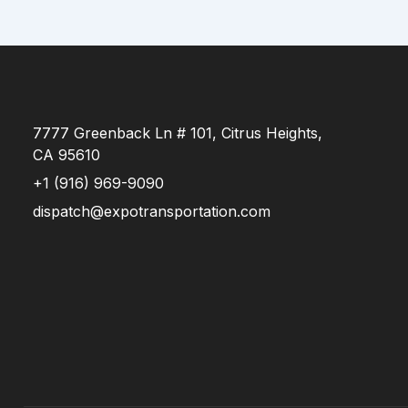
7777 Greenback Ln # 101, Citrus Heights,
CA 95610
+1 (916) 969-9090
dispatch@expotransportation.com