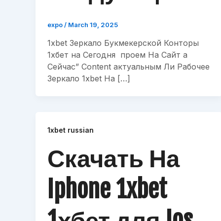
expo
/
March 19, 2025
1xbet Зеркало Букмекерской Конторы
1хбет на Сегодня ️ проем На Сайт а
Сейчас” Content актуальным Ли Рабочее
Зеркало 1xbet На […]
1xbet russian
Скачать На
Iphone 1xbet
1хбет для Ios