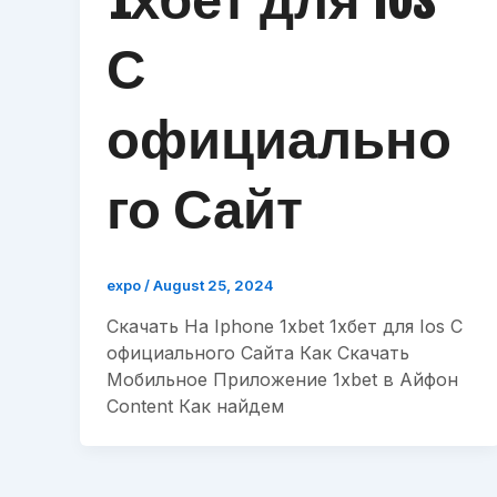
С
официально
го Сайт
expo
/
August 25, 2024
Скачать На Iphone 1xbet 1хбет для Ios С
официального Сайта Как Скачать
Мобильное Приложение 1xbet в Айфон
Content Как найдем