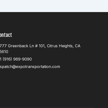
ontact
777 Greenback Ln # 101, Citrus Heights, CA
5610
1 (916) 969-9090
ispatch@expotransportation.com